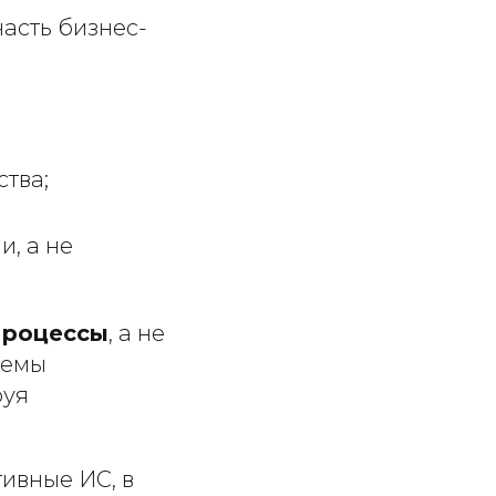
асть бизнес-
тва;
, а не
процессы
, а не
темы
руя
ивные ИС, в