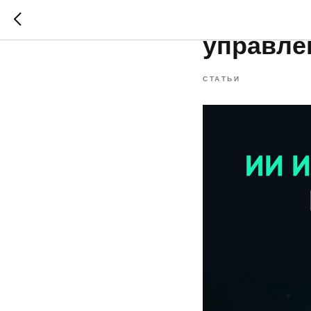
ИИ и авт
управле
СТАТЬИ