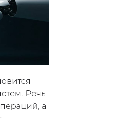
новится
стем. Речь
операций, а
т