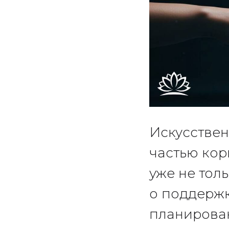
Искусствен
частью ко
уже не тол
о поддержк
планирован