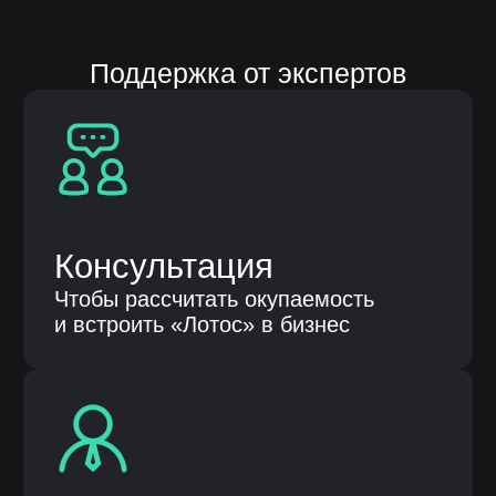
Продукты
Автоматизация бизнес процессов
Бережливые технологии
Клиентам
О компании
Кейсы
Публикации
Контакты
Общество с ограниченной
ответственностью «НЕЛУМБО-
АВТОМАТИЗАЦИЯ»
ООО «НЕЛУМБО-АВТОМАТИЗАЦИЯ»
ИНН: 5256214441
ОГРН: 1255200007996
ОКВЭД 62.01 «Разработка
компьютерного программного
обеспечения», 62.02, 62.03, 62.09, 63.11
Код 1.01 в соответствии с Приказом Минцифры
России от 11.05.2023 № 449 «Разработка,