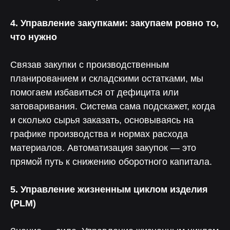
Уменьшение
Снижение затрат
производственных
на производственный
потерь
учет
4. Управление закупками: закупаем ровно то,
что нужно
Связав закупки с производственным
планированием и складскими остатками, мы
Поддержка от экспертов
помогаем избавиться от дефицита или
затоваривания. Система сама подскажет, когда
и сколько сырья заказать, основываясь на
графике производства и нормах расхода
материалов. Автоматизация закупок — это
Консультация
прямой путь к снижению оборотного капитала.
Чтобы рассчитать окупаемость
и встроить «Лотос» в бизнес
5. Управление жизненным циклом изделия
(PLM)