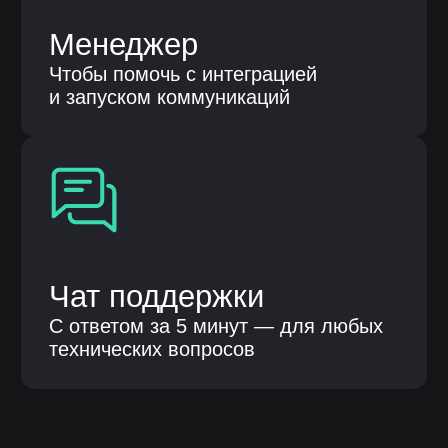
модификация, интеграция, сопровождение,
а также оказание услуг в отношении программ для
электронных вычислительных машин и баз
данных»
Контактные лица
Терентьева Оксана Александровна
8 986 759 15 41
Парубенко Григорий Николаевич
8 987 110 00 58
E-mail
nelumbo-it@mail.ru
© Все права защищены
Политика конфиденциальности
Разработка сайта