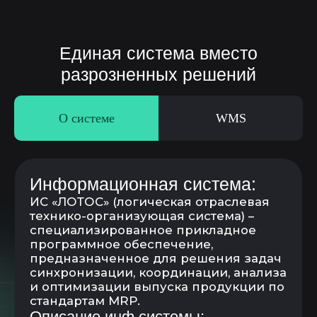
О системе
WMS
WMS – система управления
складом
Складские операции (поступление,
перемещение, списание и т.д.)
Управление заказами (внутренние
потребление, перемещение и пр.)
Управление запасами
и поддержание складского остатка
Маркировка и топология склада
ТСД и принтер печати этикеток
Просмотр остатков по штрих-коду
товара
Работа с адресным складом
Сборка заказов, комплектовка и
разукомлектовка
Инвентаризация складских запасов