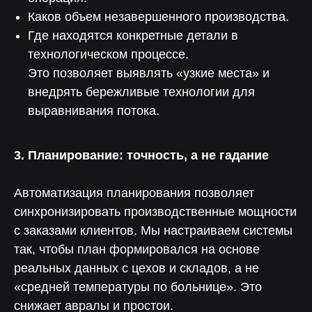
Каков объем незавершенного производства.
Где находятся конкретные детали в
технологическом процессе.
Это позволяет выявлять «узкие места» и
внедрять бережливые технологии для
выравнивания потока.
3. Планирование: точность, а не гадание
Больше выручки, меньше
трудозатрат
Автоматизация планирования позволяет
70%
90%
синхронизировать производственные мощности
с заказами клиентов. Мы настраиваем системы
Снижение влияния
так, чтобы план формировался на основе
Снижение затрат
человеческого фактора
на прохождение аудитов
на оперативный учет
реальных данных с цехов и складов, а не
30%
50%
«средней температуры по больнице». Это
снижает авралы и простои.