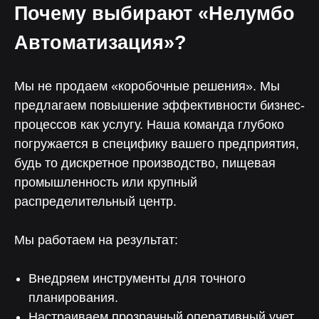
Почему выбирают «Нелумбо
Автоматизация»?
Мы не продаем «коробочные решения». Мы
предлагаем повышение эффективности бизнес-
процессов как услугу. Наша команда глубоко
погружается в специфику вашего предприятия,
Нелумбо в Telegram
будь то дискретное производство, пищевая
промышленность или крупный
100+ кейсов
Примеры реальных проектов
распределительный центр.
Учебные материалы
Мы работаем на результат:
Подписаться
Внедряем инструменты для точного
планирования.
Настраиваем прозрачный оперативный учет.