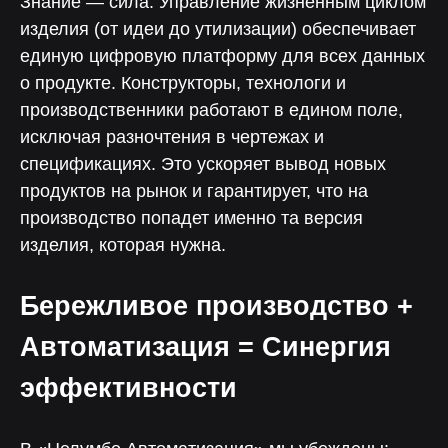
Знание — сила. Управление жизненным циклом
изделия (от идеи до утилизации) обеспечивает
Менеджер
Чтобы помочь с интеграцией
единую цифровую платформу для всех данных
и запуском коммуникаций
о продукте. Конструкторы, технологи и
производственники работают в едином поле,
исключая разночтения в чертежах и
спецификациях. Это ускоряет вывод новых
продуктов на рынок и гарантирует, что на
Чат поддержки
производство попадет именно та версия
С ответом за 5 минут — для любых
изделия, которая нужна.
технических вопросов
Бережливое производство +
Автоматизация = Синергия
Отвечаем на вопросы
эффективности