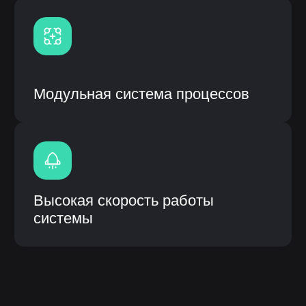
ИС «ЛОТОС» (логическая отраслевая
технико-организующая система) –
специализированное прикладное
программное обеспечение,
предназначенное для решения задач
синхронизации, координации, анализа
и оптимизации выпуска продукции по
стандартам MRP.
Описание инф.системы:
Собственная разработка с открытым
кодом и модульной системой
Возможность кастомизации
(доработки) под процессы
заказчика
Интеграция с системами заказчика
(1С, CRM и др.), а также
оборудованием
Высокое быстродействие
Быстрое внедрение от 3 до 6
месяцев
Внедрение, обучение, гарантия и
сервисное сопроводение