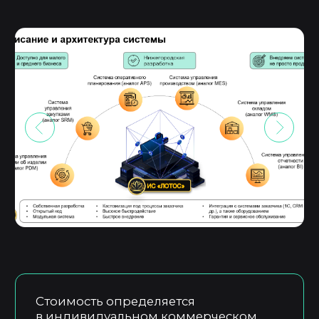
Чтобы рассчитать окупаемость
и встроить «Лотос» в бизнес
Менеджер
Чтобы помочь с интеграцией
и запуском коммуникаций
Чат поддержки
С ответом за 5 минут — для любых
технических вопросов