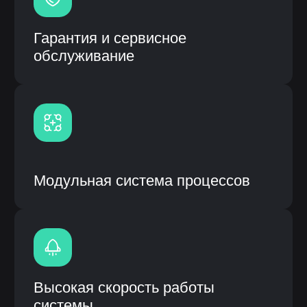
01
Аудит и концепция
стратегия автоматизации под ваш проект
02
Кастомизация «ЛОТОС»
настройка ПО под задачи заказчика
03
Обучение + установка
подготовка персонала и монтаж
оборудования
04
Внедрение «ЛОТОС»
запуск системы в работу
04