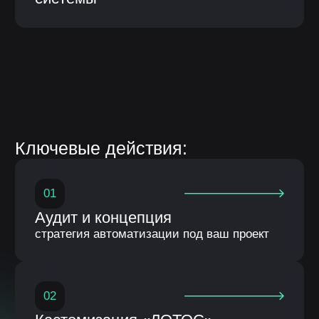
Гарантия и сервис
поддержка и сопровождение после старта
Единая система вместо
разрозненных решений
Информационная система:
ИС «ЛОТОС» (логическая отраслевая
технико-организующая система) –
специализированное прикладное
программное обеспечение,
предназначенное для решения задач
синхронизации, координации, анализа
и оптимизации выпуска продукции по
стандартам MRP.
Описание инф.системы:
Собственная разработка с открытым
кодом и модульной системой
Возможность кастомизации
(доработки) под процессы
заказчика