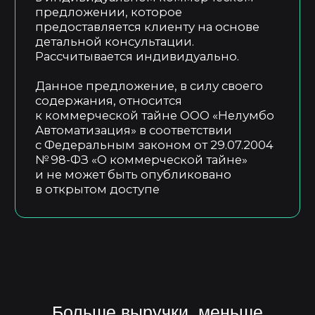
Технологический стек
Операционная система
MS Windows XP-11
База данных
MS SQL Server Express Edition —
Enterprise Edition
Среда разработки
MS Visual Studio