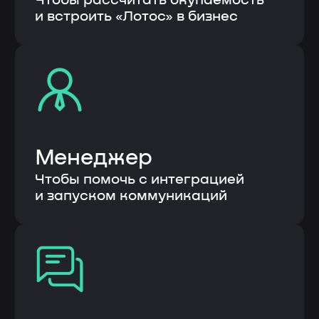
Продукты
Автоматизация бизнес процессов
Бережливые технологии
Клиентам
О компании
Кейсы
Публикации
Контакты
Общество с ограниченной
ответственностью «НЕЛУМБО-
АВТОМАТИЗАЦИЯ»
ООО «НЕЛУМБО-АВТОМАТИЗАЦИЯ»
ИНН: 5256214441
ОГРН: 1255200007996
ОКВЭД 62.01 «Разработка
компьютерного программного
обеспечения», 62.02, 62.03, 62.09, 63.11
Код 1.01 в соответствии с Приказом Минцифры
России от 11.05.2023 № 449 «Разработка,
модификация, интеграция, сопровождение,