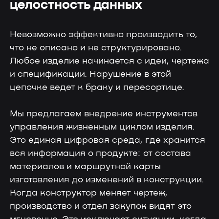
целостность данных
и запуском коммуникаций
Невозможно эффективно производить то,
что не описано и не структурировано.
Любое изделие начинается с идеи, чертежа
Чат поддержки
и спецификации. Нарушение в этой
С ответом за 5 минут — для любых
цепочке ведет к браку и пересортице.
технических вопросов
Мы предлагаем внедрение инструментов
управления жизненным циклом изделия.
Это единая цифровая среда, где хранится
Отвечаем на вопросы
вся информация о продукте: от состава
материалов и маршрутной карты
изготовления до изменений в конструкции.
Когда конструктор меняет чертеж,
производство и отдел закупок видят это