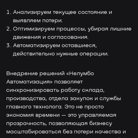
Анализируем текущее состояние и
выявляем потери.
Оптимизируем процессы, убирая лишние
движения и согласования.
Автоматизируем оставшиеся,
действительно нужные операции.
Нелумбо в Telegram
Внедрение решений «Нелумбо
100+ кейсов
Примеры реальных проектов
Автоматизация» позволяет
Учебные материалы
синхронизировать работу склада,
производства, отдела закупок и службы
главного технолога. Это не просто
Подписаться
экономия времени — это управляемая
прозрачность, позволяющая бизнесу
масштабироваться без потери качества и