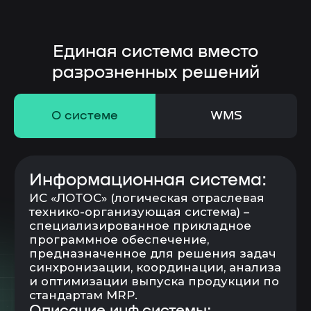
О системе
WMS
WMS – система управления
складом
Складские операции (поступление,
перемещение, списание и т.д.)
Управление заказами (внутренние
потребление, перемещение и пр.)
Управление запасами
и поддержание складского остатка
Маркировка и топология склада
ТСД и принтер печати этикеток
Просмотр остатков по штрих-коду
товара
Работа с адресным складом
Сборка заказов, комплектовка и
разукомлектовка
Инвентаризация складских запасов