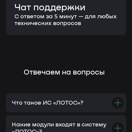
а также оказание услуг в отношении программ
для электронных вычислительных машин и баз
данных»
Контактные лица
Терентьева Оксана Александровна
8 986 759 15 41
Парубенко Григорий Николаевич
8 987 110 00 58
E-mail
nelumbo-it@mail.ru
© Все права защищены
Политика конфиденциальности
Разработка сайта
Что такое ИС «ЛОТОС»?
Какие модули входят в систему
«ЛОТОС»?