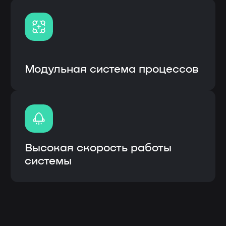
ИС «ЛОТОС» (логическая отраслевая
технико-организующая система) –
специализированное прикладное
программное обеспечение,
предназначенное для решения задач
синхронизации, координации, анализа
и оптимизации выпуска продукции по
стандартам MRP.
Описание инф.системы:
Собственная разработка с открытым
кодом и модульной системой
Возможность кастомизации
(доработки) под процессы
заказчика
Интеграция с системами заказчика
(1С, CRM и др.), а также
оборудованием
Высокое быстродействие
Быстрое внедрение от 3 до 6
месяцев
Внедрение, обучение, гарантия и
сервисное сопроводение