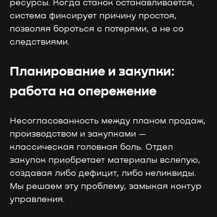
ресурсы. Когда станок останавливается,
система фиксирует причину простоя,
позволяя бороться с потерями, а не со
следствиями.
Планирование и закупки:
Больше выручки, меньше
работа на опережение
трудозатрат
70%
90%
Несогласованность между планом продаж,
Снижение влияния
производством и закупками —
Снижение затрат
человеческого
на прохождение
фактора
классическая головная боль. Отдел
аудитов
на оперативный учет
закупок приобретает материалы вслепую,
30%
50%
создавая либо дефицит, либо неликвиды.
Мы решаем эту проблему, замыкая контур
Уменьшение
Снижение затрат
управления.
производственных
на производственный
потерь
учет