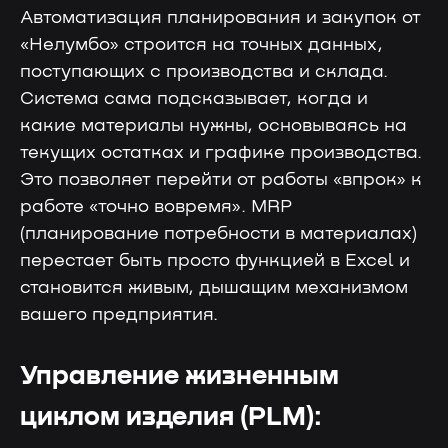
Автоматизация планирования и закупок от
«Нелумбо» строится на точных данных,
поступающих с производства и склада.
Система сама подсказывает, когда и
Поддержка от экспертов
какие материалы нужны, основываясь на
текущих остатках и графике производства.
Это позволяет перейти от работы «впрок» к
работе «точно вовремя». MRP
Консультация
(планирование потребности в материалах)
Чтобы рассчитать окупаемость
перестает быть просто функцией в Excel и
и встроить «Лотос» в бизнес
становится живым, дышащим механизмом
вашего предприятия.
Управление жизненным
Менеджер
циклом изделия (PLM):
Чтобы помочь с интеграцией