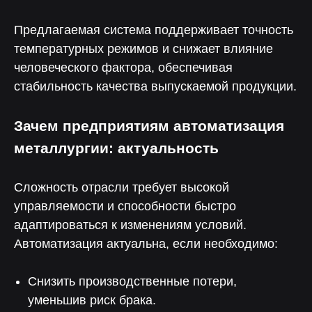
Больше выручки, меньше
трудозатрат
Предлагаемая система поддерживает точность
температурных режимов и снижает влияние
70%
90%
человеческого фактора, обеспечивая
стабильность качества выпускаемой продукции.
Снижение влияния
Снижение затрат
человеческого фактора
на прохождение аудитов
на оперативный учет
Зачем предприятиям автоматизация
30%
50%
металлургии: актуальность
Уменьшение
Снижение затрат
производственных
на производственный
Сложность отрасли требует высокой
потерь
учет
управляемости и способности быстро
адаптироваться к изменениям условий.
Автоматизация актуальна, если необходимо:
Снизить производственные потери,
Поддержка от экспертов
уменьшив риск брака.