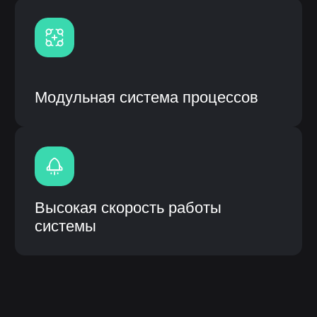
ИС «ЛОТОС» (логическая отраслевая
технико-организующая система) –
специализированное прикладное
программное обеспечение,
предназначенное для решения задач
синхронизации, координации, анализа
и оптимизации выпуска продукции по
стандартам MRP.
Описание инф.системы:
Собственная разработка с открытым
кодом и модульной системой
Возможность кастомизации
(доработки) под процессы
заказчика
Интеграция с системами заказчика
(1С, CRM и др.), а также
оборудованием
Высокое быстродействие
Быстрое внедрение от 3 до 6
месяцев
Внедрение, обучение, гарантия и
сервисное сопроводение