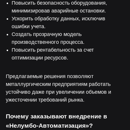
Повысить безопасность оборудования,
минимизировав аварийные остановки.
Ускорить обработку данных, исключив
Консультация
ошибки учета.
Чтобы рассчитать окупаемость
Создать прозрачную модель
и встроить «Лотос» в бизнес
производственного процесса.
Повысить рентабельность за счет
оптимизации ресурсов.
Менеджер
Предлагаемые решения позволяют
Чтобы помочь с интеграцией
металлургическим предприятиям работать
и запуском коммуникаций
устойчиво даже при увеличении объемов и
ужесточении требований рынка.
Почему заказывают внедрение в
«Нелумбо-Автоматизация»?
Чат поддержки