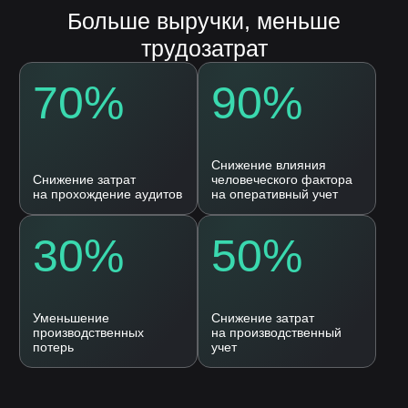
Нелумбо в Telegram
100+ кейсов
Примеры реальных проектов
Учебные материалы
Подписаться