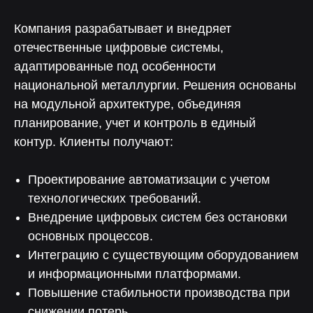
С ответом за 5 минут — для любых
технических вопросов
Компания разрабатывает и внедряет
отечественные цифровые системы,
адаптированные под особенности
национальной металлургии. Решения основаны
на модульной архитектуре, объединяя
Отвечаем на вопросы
планирование, учет и контроль в единый
контур. Клиенты получают:
Проектирование автоматизации с учетом
технологических требований.
Внедрение цифровых систем без остановки
основных процессов.
Интеграцию с существующим оборудованием
и информационными платформами.
Повышение стабильности производства при
снижении потерь.