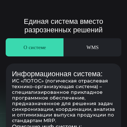
О системе
WMS
WMS – система управления
складом
Складские операции (поступление,
перемещение, списание и т.д.)
Управление заказами (внутренние
потребление, перемещение и пр.)
Управление запасами
и поддержание складского остатка
Маркировка и топология склада
ТСД и принтер печати этикеток
Просмотр остатков по штрих-коду
товара
Работа с адресным складом
Сборка заказов, комплектовка и
разукомлектовка
Инвентаризация складских запасов