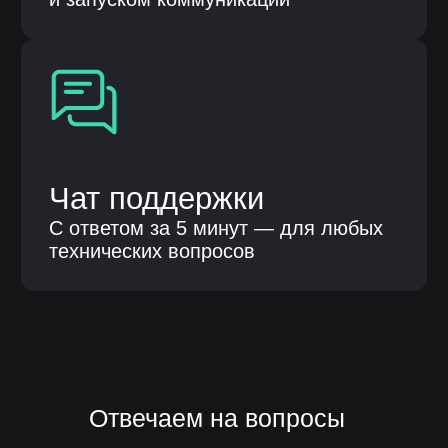
Терентьева Оксана Александровна
8 986 759 15 41
Парубенко Григорий Николаевич
8 987 110 00 58
E-mail
nelumbo-it@mail.ru
© Все права защищены
Политика конфиденциальности
Разработка сайта