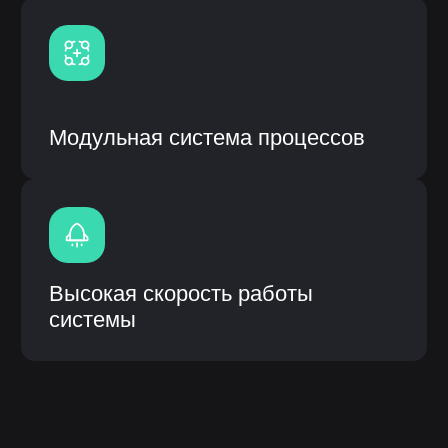
ИС «ЛОТОС» (логическая отраслевая
технико-организующая система) –
специализированное прикладное
программное обеспечение,
предназначенное для решения задач
синхронизации, координации, анализа
и оптимизации выпуска продукции по
стандартам MRP.
Описание инф.системы:
Собственная разработка с открытым
кодом и модульной системой
Возможность кастомизации
(доработки) под процессы
заказчика
Интеграция с системами заказчика
(1С, CRM и др.), а также
оборудованием
Высокое быстродействие
Быстрое внедрение от 3 до 6
месяцев
Внедрение, обучение, гарантия и
сервисное сопроводение