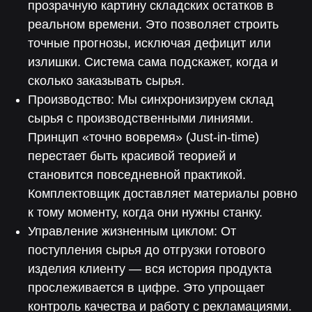
прозрачную картину складских остатков в
реальном времени. Это позволяет строить
точные прогнозы, исключая дефицит или
излишки. Система сама подскажет, когда и
Поддержка от экспертов
сколько заказывать сырья.
Производство: Мы синхронизируем склад
сырья с производственными линиями.
Принцип «точно вовремя» (Just-in-time)
перестает быть красивой теорией и
Консультация
становится повседневной практикой.
Чтобы рассчитать окупаемость
и встроить «Лотос» в бизнес
Комплектовщик доставляет материалы ровно
к тому моменту, когда они нужны станку.
Управление жизненным циклом: От
поступления сырья до отгрузки готового
изделия клиенту — вся история продукта
Менеджер
прослеживается в цифре. Это упрощает
Чтобы помочь с интеграцией
контроль качества и работу с рекламациями.
и запуском коммуникаций