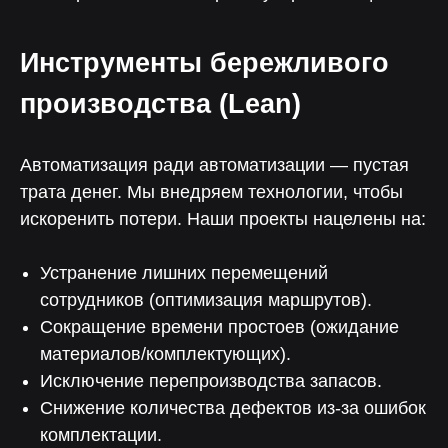
Инструменты бережливого
производства (Lean)
Чат поддержки
Автоматизация ради автоматизации — пустая
С ответом за 5 минут — для любых
технических вопросов
трата денег. Мы внедряем технологии, чтобы
искоренить потери. Наши проекты нацелены на:
Устранение лишних перемещений
Отвечаем на вопросы
сотрудников (оптимизация маршрутов).
Сокращение времени простоев (ожидание
материалов/комплектующих).
Исключение перепроизводства запасов.
Снижение количества дефектов из-за ошибок
комплектации.