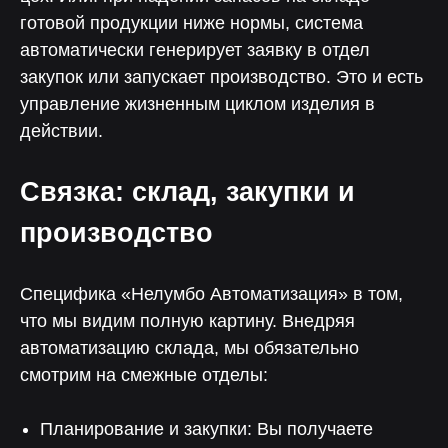
готовой продукции ниже нормы, система
автоматически генерирует заявку в отдел
закупок или запускает производство. Это и есть
управление жизненным циклом изделия в
действии.
Больше выручки, меньше
трудозатрат
Связка: склад, закупки и
70%
90%
производство
Снижение влияния
Снижение затрат
человеческого фактора
Специфика «Нелумбо Автоматизация» в том,
на прохождение аудитов
на оперативный учет
что мы видим полную картину. Внедряя
30%
50%
автоматизацию склада, мы обязательно
смотрим на смежные отделы:
Уменьшение
Снижение затрат
производственных
на производственный
потерь
учет
Планирование и закупки: Вы получаете