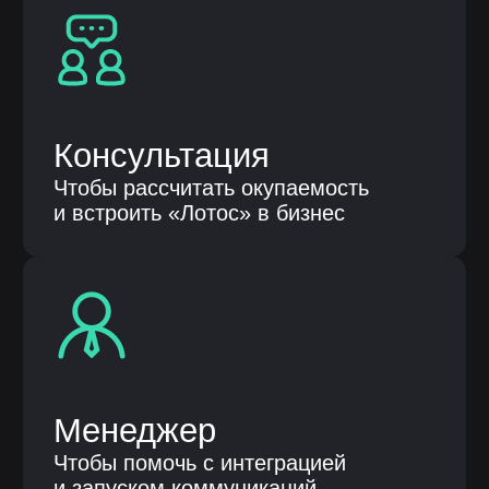
Продукты
Автоматизация бизнес процессов
Бережливые технологии
Клиентам
О компании
Кейсы
Публикации
Контакты
Общество с ограниченной
ответственностью «НЕЛУМБО-
АВТОМАТИЗАЦИЯ»
ООО «НЕЛУМБО-АВТОМАТИЗАЦИЯ»
ИНН: 5256214441
ОГРН: 1255200007996
ОКВЭД 62.01 «Разработка
компьютерного программного
обеспечения», 62.02, 62.03, 62.09, 63.11
Код 1.01 в соответствии с Приказом Минцифры
России от 11.05.2023 № 449 «Разработка,
модификация, интеграция, сопровождение,
а также оказание услуг в отношении программ для
электронных вычислительных машин и баз
данных»
Контактные лица