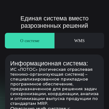
О системе
WMS
WMS – система управления
складом
Складские операции (поступление,
перемещение, списание и т.д.)
Управление заказами (внутренние
потребление, перемещение и пр.)
Управление запасами
и поддержание складского остатка
Маркировка и топология склада
ТСД и принтер печати этикеток
Просмотр остатков по штрих-коду
товара
Работа с адресным складом
Сборка заказов, комплектовка и
разукомлектовка
Инвентаризация складских запасов