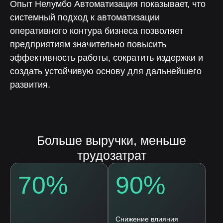
Опыт Нелумбо Автоматизация показывает, что
системный подход к автоматизации
оперативного контура бизнеса позволяет
предприятиям значительно повысить
эффективность работы, сократить издержки и
создать устойчивую основу для дальнейшего
Скачайте презентацию
развития.
платформы «ЛОТОС»
Оставьте заявку на скачивание
презентации платформы «Лотос»