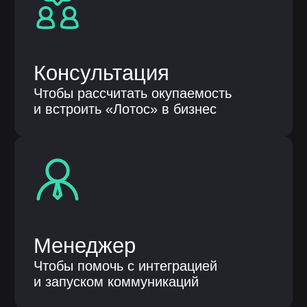
Продукты
Автоматизация бизнес процессов
Бережливые технологии
Клиентам
О компании
Кейсы
Публикации
Контакты
Общество с ограниченной
ответственностью «НЕЛУМБО-
АВТОМАТИЗАЦИЯ»
ООО «НЕЛУМБО-АВТОМАТИЗАЦИЯ»
ИНН: 5256214441
ОГРН: 1255200007996
ОКВЭД 62.01 «Разработка
компьютерного программного
обеспечения», 62.02, 62.03, 62.09, 63.11
Код 1.01 в соответствии с Приказом Минцифры
России от 11.05.2023 № 449 «Разработка,
модификация, интеграция, сопровождение,
а также оказание услуг в отношении программ для
электронных вычислительных машин и баз
данных»
Контактные лица
Терентьева Оксана Александровна