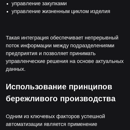
управление закупками
управление жизненным циклом изделия
Поддержка от экспертов
Такая интеграция обеспечивает непрерывный
поток информации между подразделениями
предприятия и позволяет принимать
Консультация
управленческие решения на основе актуальных
Чтобы рассчитать окупаемость
данных.
и встроить «Лотос» в бизнес
Использование принципов
бережливого производства
Менеджер
Одним из ключевых факторов успешной
Чтобы помочь с интеграцией
и запуском коммуникаций
автоматизации является применение