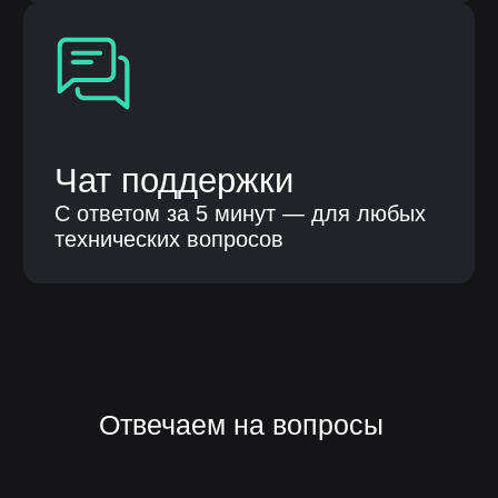
8 986 759 15 41
Парубенко Григорий Николаевич
8 987 110 00 58
E-mail
nelumbo-it@mail.ru
© Все права защищены
Политика конфиденциальности
Разработка сайта