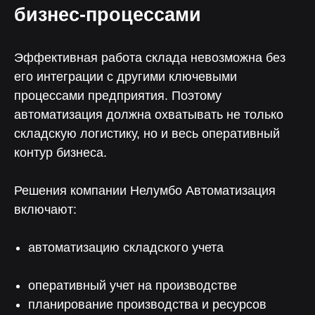
бизнес-процессами
Эффективная работа склада невозможна без
его интеграции с другими ключевыми
процессами предприятия. Поэтому
Больше выручки, меньше
трудозатрат
автоматизация должна охватывать не только
складскую логистику, но и весь оперативный
70%
90%
контур бизнеса.
Снижение влияния
Снижение затрат
человеческого фактора
Решения компании Нелумбо Автоматизация
на прохождение аудитов
на оперативный учет
включают:
30%
50%
автоматизацию складского учета
Уменьшение
Снижение затрат
производственных
на производственный
потерь
учет
оперативный учет на производстве
планирование производства и ресурсов