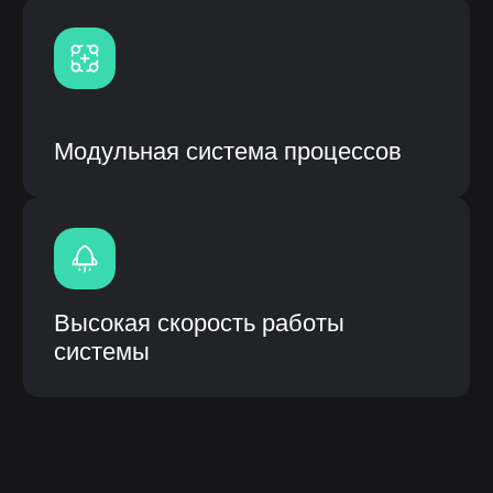
ИС «ЛОТОС» (логическая отраслевая
технико-организующая система) –
специализированное прикладное
программное обеспечение,
предназначенное для решения задач
синхронизации, координации, анализа
и оптимизации выпуска продукции по
стандартам MRP.
Описание инф.системы:
Собственная разработка с открытым
кодом и модульной системой
Возможность кастомизации
(доработки) под процессы
заказчика
Интеграция с системами заказчика
(1С, CRM и др.), а также
оборудованием
Высокое быстродействие
Быстрое внедрение от 3 до 6
месяцев
Внедрение, обучение, гарантия и
сервисное сопроводение