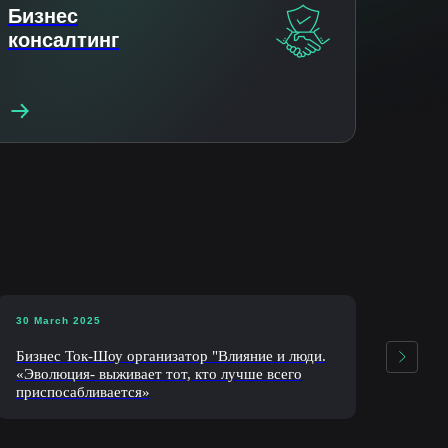
Бизнес
консалтинг
30 March 2025
15 ap
Бизнес Ток-Шоу организатор "Влияние и люди.
Бизн
«Эволюция- выживает тот, кто лучше всего
«Авт
приспосабливается»
уров