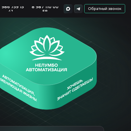
 986 759 15
8 987 110 00
Обратный звонок
41
58