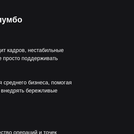
елумбо
цит кадров, нестабильные
не просто поддерживать
 среднего бизнеса, помогая
 внедрять бережливые
ство операций и точек