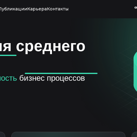
8
Публикации
Карьера
Контакты
ля среднего
ость
бизнес процессов