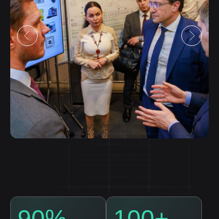
задачи и условия для быстрого роста.
К вакансиям
Освободим вас
от рутинных задач
Позвольте себе больше отдыхать,
сосредоточившись на развитии бизнеса
и увеличении прибыли