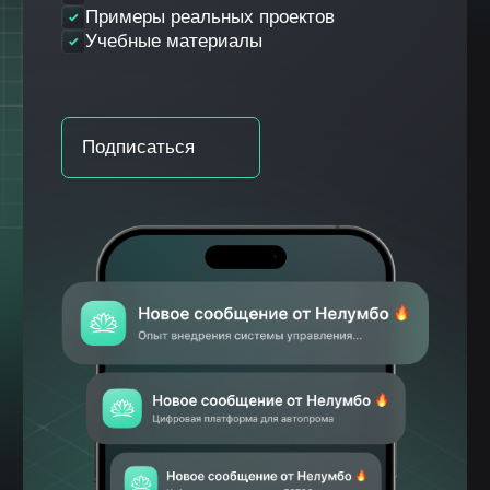
Продукты
Автоматизация бизнес процессов
Бережливые технологии
Клиентам
О компании
Кейсы
Публикации
Контакты
Общество с ограниченной
ответственностью «НЕЛУМБО-
АВТОМАТИЗАЦИЯ»
ООО «НЕЛУМБО-АВТОМАТИЗАЦИЯ»
ИНН: 5256214441
ОГРН: 1255200007996