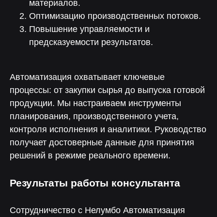
материалов.
Оптимизацию производственных потоков.
Повышение управляемости и
предсказуемости результатов.
Автоматизация охватывает ключевые
процессы: от закупки сырья до выпуска готовой
продукции. Мы настраиваем инструменты
Компания экспертов,
планирования, производственного учета,
притягивающая
контроля исполнения и аналитики. Руководство
экспертов
получает достоверные данные для принятия
Мы обеспечиваем бесперебойную
и слаженную работу всех отделов,
решений в режиме реального времени.
что способствует росту бизнеса,
масштабированию и увеличению
прибыльности.
Результаты работы консультанта
О компании
Сотрудничество с Нелумбо Автоматизация