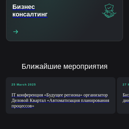
25 March 2025
27 
IT конференция «Будущее региона» организатор
Би
Деловой Квартал «Автоматизация планирования
ди
процессов»