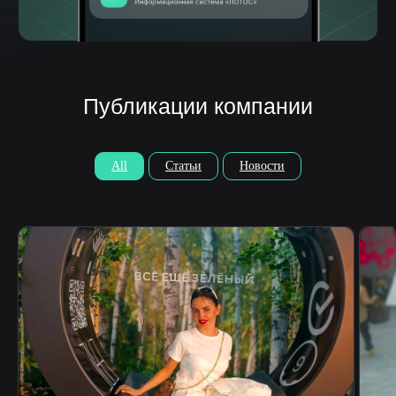
ОКВЭД 62.01 «Разработка
компьютерного программного
обеспечения», 62.02, 62.03, 62.09, 63.11
Код 1.01 в соответствии с Приказом Минцифры
России от 11.05.2023 № 449 «Разработка,
модификация, интеграция, сопровождение,
а также оказание услуг в отношении программ для
электронных вычислительных машин и баз
данных»
Контактные лица
Терентьева Оксана Александровна
8 986 759 15 41
All
Статьи
Новости
Парубенко Григорий Николаевич
8 987 110 00 58
E-mail
nelumbo-it@mail.ru
© Все права защищены
Политика конфиденциальности
Разработка сайта