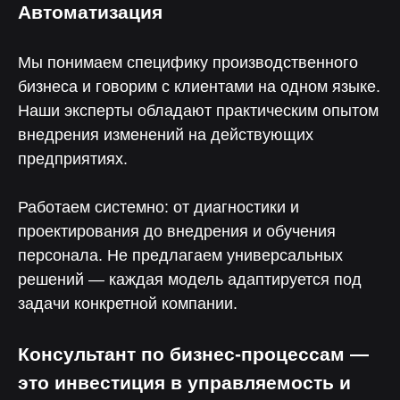
Автоматизация
Клиентов, делают
Реализованных
с нами более одного
проектов
проекта
Мы понимаем специфику производственного
бизнеса и говорим с клиентами на одном языке.
60%
100%
Наши эксперты обладают практическим опытом
Клиентов,
Российская разработка
внедрения изменений на действующих
обращаются к нам
с открытым кодом
по рекомендации
предприятиях.
Работаем системно: от диагностики и
проектирования до внедрения и обучения
Нелумбо в Telegram
персонала. Не предлагаем универсальных
решений — каждая модель адаптируется под
100+ кейсов
Примеры реальных проектов
задачи конкретной компании.
Учебные материалы
Консультант по бизнес-процессам —
Подписаться
это инвестиция в управляемость и