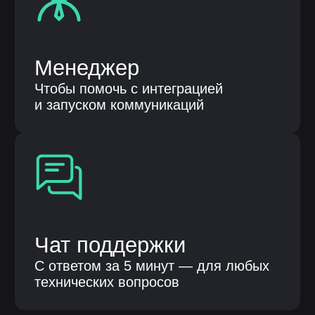
Код 1.01 в соответствии с Приказом Минцифры
России от 11.05.2023 № 449 «Разработка,
модификация, интеграция, сопровождение,
а также оказание услуг в отношении программ для
электронных вычислительных машин и баз
данных»
Контактные лица
Терентьева Оксана Александровна
8 986 759 15 41
Парубенко Григорий Николаевич
8 987 110 00 58
E-mail
nelumbo-it@mail.ru
© Все права защищены
Политика конфиденциальности
Разработка сайта