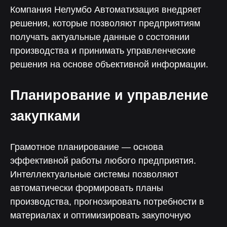
30%
50%
Компания Нелумбо Автоматизация внедряет
решения, которые позволяют предприятиям
Уменьшение
Снижение затрат
производственных
на производственный
получать актуальные данные о состоянии
потерь
учет
производства и принимать управленческие
решения на основе объективной информации.
Планирование и управление
Поддержка от экспертов
закупками
Грамотное планирование — основа
эффективной работы любого предприятия.
Консультация
Интеллектуальные системы позволяют
Чтобы рассчитать окупаемость
автоматически формировать планы
и встроить «Лотос» в бизнес
производства, прогнозировать потребности в
материалах и оптимизировать закупочную