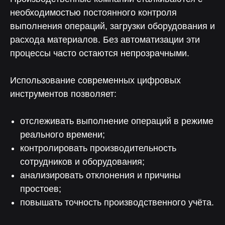
необходимостью постоянного контроля
выполнения операций, загрузки оборудования и
расхода материалов. Без автоматизации эти
процессы часто остаются непрозрачными.
Использование современных цифровых
инструментов позволяет:
отслеживать выполнение операций в режиме
реального времени;
Больше выручки, меньше
трудозатрат
контролировать производительность
сотрудников и оборудования;
70%
90%
анализировать отклонения и причины
простоев;
Снижение влияния
Снижение затрат
человеческого фактора
повышать точность производственного учёта.
на прохождение аудитов
на оперативный учет