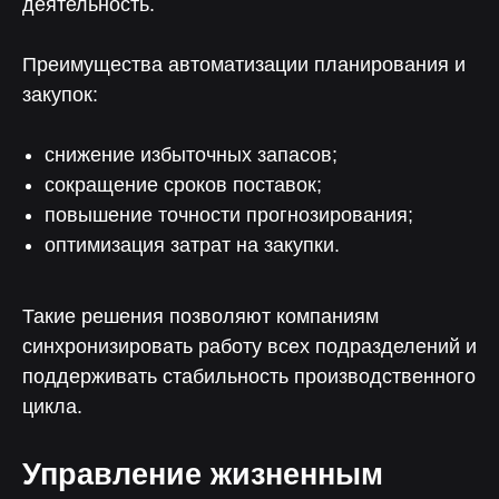
деятельность.
Преимущества автоматизации планирования и
Менеджер
закупок:
Чтобы помочь с интеграцией
и запуском коммуникаций
снижение избыточных запасов;
сокращение сроков поставок;
повышение точности прогнозирования;
оптимизация затрат на закупки.
Чат поддержки
С ответом за 5 минут — для любых
Такие решения позволяют компаниям
технических вопросов
синхронизировать работу всех подразделений и
поддерживать стабильность производственного
цикла.
Отвечаем на вопросы
Управление жизненным