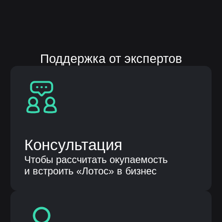
Продукты
Автоматизация бизнес процессов
Бережливые технологии
Клиентам
О компании
Кейсы
Публикации
Контакты
Общество с ограниченной
ответственностью «НЕЛУМБО-
АВТОМАТИЗАЦИЯ»
ООО «НЕЛУМБО-АВТОМАТИЗАЦИЯ»
ИНН: 5256214441
ОГРН: 1255200007996
ОКВЭД 62.01 «Разработка
компьютерного программного
обеспечения», 62.02, 62.03, 62.09, 63.11