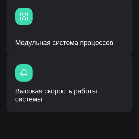
ИС «ЛОТОС» (логическая отраслевая
технико-организующая система) –
специализированное прикладное
программное обеспечение,
предназначенное для решения задач
синхронизации, координации, анализа
и оптимизации выпуска продукции по
стандартам MRP.
Описание инф.системы:
Собственная разработка с открытым
кодом и модульной системой
Возможность кастомизации
(доработки) под процессы
заказчика
Интеграция с системами заказчика
(1С, CRM и др.), а также
оборудованием
Высокое быстродействие
Быстрое внедрение от 3 до 6
месяцев
Внедрение, обучение, гарантия и
сервисное сопроводение