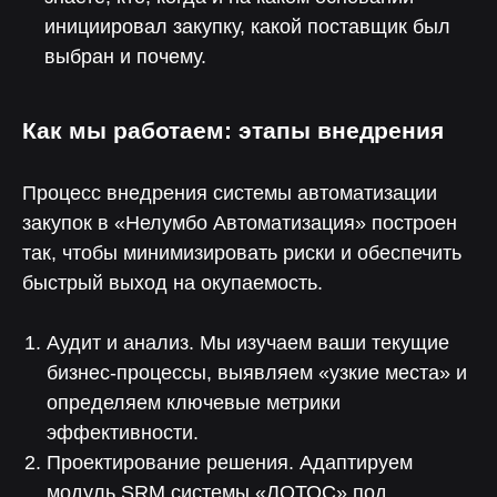
инициировал закупку, какой поставщик был
Консультация
выбран и почему.
Чтобы рассчитать окупаемость
и встроить «Лотос» в бизнес
Как мы работаем: этапы внедрения
Процесс внедрения системы автоматизации
закупок в «Нелумбо Автоматизация» построен
Менеджер
так, чтобы минимизировать риски и обеспечить
Чтобы помочь с интеграцией
и запуском коммуникаций
быстрый выход на окупаемость.
Аудит и анализ. Мы изучаем ваши текущие
бизнес-процессы, выявляем «узкие места» и
определяем ключевые метрики
Чат поддержки
эффективности.
С ответом за 5 минут — для любых
Проектирование решения. Адаптируем
технических вопросов
модуль SRM системы «ЛОТОС» под