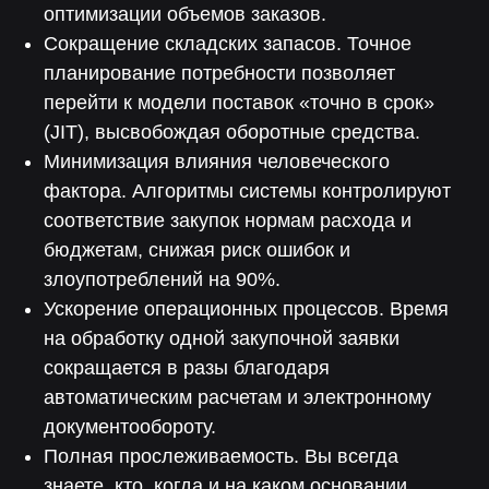
оптимизации объемов заказов.
70%
90%
Сокращение складских запасов. Точное
планирование потребности позволяет
Снижение влияния
Снижение затрат
человеческого фактора
перейти к модели поставок «точно в срок»
на прохождение аудитов
на оперативный учет
(JIT), высвобождая оборотные средства.
30%
50%
Минимизация влияния человеческого
фактора. Алгоритмы системы контролируют
Уменьшение
Снижение затрат
соответствие закупок нормам расхода и
производственных
на производственный
потерь
учет
бюджетам, снижая риск ошибок и
злоупотреблений на 90%.
Ускорение операционных процессов. Время
на обработку одной закупочной заявки
сокращается в разы благодаря
Поддержка от экспертов
автоматическим расчетам и электронному
документообороту.
Полная прослеживаемость. Вы всегда
знаете, кто, когда и на каком основании