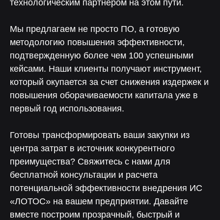
технологическим партнером на этом пути.
платформы «ЛОТОС»
Оставьте заявку на скачивание
презентации платформы «Лотос»
Мы предлагаем не просто ПО, а готовую
методологию повышения эффективности,
подтвержденную более чем 100 успешными
кейсами. Наши клиенты получают инструмент,
который окупается за счет снижения издержек и
повышения оборачиваемости капитала уже в
первый год использования.
Готовы трансформировать ваши закупки из
центра затрат в источник конкурентного
Согласие на
обработку персональных
данных
преимущества? Свяжитесь с нами для
Оставить заявку
бесплатной консультации и расчета
потенциальной эффективности внедрения ИС
«ЛОТОС» на вашем предприятии. Давайте
вместе построим прозрачный, быстрый и