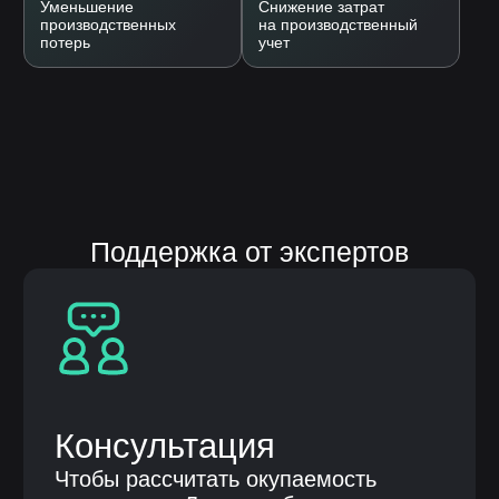
ответственностью «НЕЛУМБО-
АВТОМАТИЗАЦИЯ»
ООО «НЕЛУМБО-АВТОМАТИЗАЦИЯ»
ИНН: 5256214441
ОГРН: 1255200007996
ОКВЭД 62.01 «Разработка
компьютерного программного
обеспечения», 62.02, 62.03, 62.09, 63.11
Код 1.01 в соответствии с Приказом Минцифры
России от 11.05.2023 № 449 «Разработка,
модификация, интеграция, сопровождение,
а также оказание услуг в отношении программ для
электронных вычислительных машин и баз
данных»
Контактные лица
Терентьева Оксана Александровна
8 986 759 15 41
Парубенко Григорий Николаевич
8 987 110 00 58
E-mail
nelumbo-it@mail.ru
© Все права защищены
Политика конфиденциальности
Разработка сайта