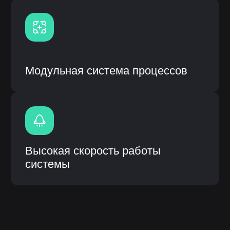
ИС «ЛОТОС» (логическая отраслевая
технико-организующая система) –
специализированное прикладное
программное обеспечение,
предназначенное для решения задач
синхронизации, координации, анализа
и оптимизации выпуска продукции по
стандартам MRP.
Описание инф.системы:
Собственная разработка с открытым
кодом и модульной системой
Возможность кастомизации
(доработки) под процессы
заказчика
Интеграция с системами заказчика
(1С, CRM и др.), а также
оборудованием
Высокое быстродействие
Быстрое внедрение от 3 до 6
месяцев
Внедрение, обучение, гарантия и
сервисное сопроводение