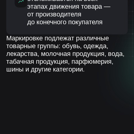
Оптовых
Розничных сетей
компаний
Интернет-магазинов
Без автоматизированной системы
работа с кодами маркировки
становится трудоемкой и рискованной:
ошибки в отчетности могут привести
к штрафам и блокировке операций.
Возможности ИС «ЛОТОС»
для работы с «Честным знаком»
Информационная система «ЛОТОС»,
разработанная компанией НЕЛУМБО-
АВТОМАТИЗАЦИЯ, обеспечивает полный цикл
работы с маркированной продукцией:
Регистрация и получение
кодов маркировки:
Формирование заявок на эмиссию