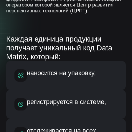
Маркировке подлежат различные
товарные группы: обувь, одежда,
лекарства, молочная продукция, вода,
табачная продукция, парфюмерия,
шины и другие категории.
Кому необходима автоматизация
работы с маркировкой?
Производственных
Импортеров
предприятий