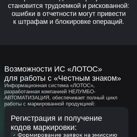
Преимущества интеграции
через «ЛОТОС»
Полное соответствие
требованиям
законодательства
Минимизация ручного труда
Снижение риска штрафов
Контроль движения каждой
единицы товара