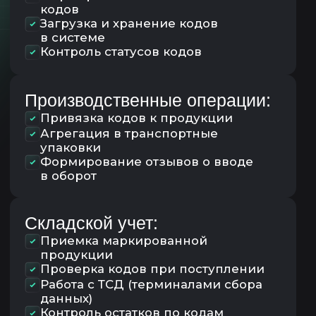
Интеграция с учетными
и производственными
процессами
Масштабируемость под
различные объемы бизнеса
Система «ЛОТОС» гибко адаптируется
под специфику предприятия
и позволяет выстроить прозрачную
цифровую модель движения
продукции.
Как внедряется решение?
Анализ бизнес-
01
процессов компании
Настройка модулей работы
02