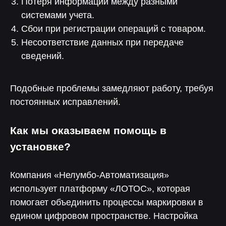
Потеря информации между разными
системами учета.
Чат поддержки
Сбои при регистрации операций с товаром.
С ответом за 5 минут — для любых
технических вопросов
Несоответствие данных при передаче
сведений.
Подобные проблемы замедляют работу, требуя
Отвечаем на вопросы
постоянных исправлений.
Как мы оказываем помощь в
установке?
Компания «Нелумбо-Автоматизация»
использует платформу «ЛОТОС», которая
помогает объединить процессы маркировки в
едином цифровом пространстве. Настройка