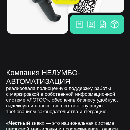
надежную и полностью соответствующую
требованиям законодательства интеграцию.
«Честный знак»
— это национальная система
цифровой маркировки и прослеживания товаров,
оператором которой является Центр развития
перспективных технологий (ЦРПТ).
Каждая единица продукции
получает уникальный код Data
Matrix, который:
наносится на упаковку,
регистрируется в системе,
отслеживается на всех
этапах движения товара —
от производителя
до конечного покупателя