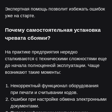
Поддержка от экспертов
Экспертная помощь позволит избежать ошибок
уже на старте.
Почему самостоятельная установка
Консультация
Чтобы рассчитать окупаемость
чревата сбоями?
и встроить «Лотос» в бизнес
На практике предприятия нередко
сталкиваются с техническими сложностями еще
до начала полноценной эксплуатации. Чаще
возникают такие моменты:
Менеджер
Чтобы помочь с интеграцией
Некорректный функционал оборудования
и запуском коммуникаций
при печати и считывании кодов.
Ошибки при настройке обмена электронными
документами.