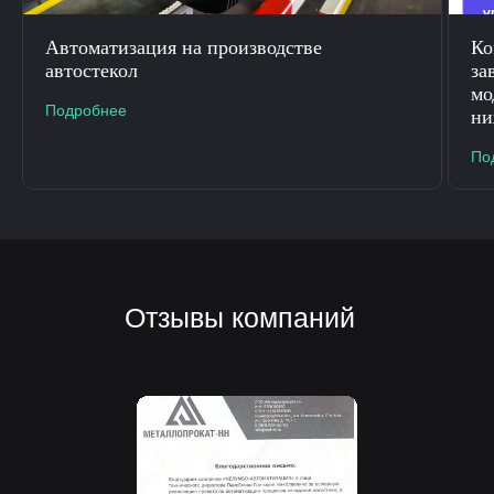
Автоматизация на производстве
К
автостекол
за
мо
Подробнее
ни
По