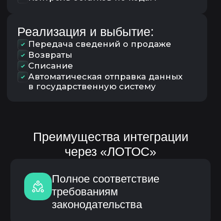
с маркировкой
Интеграция
03
с оборудованием (принтеры
этикеток, сканеры, ТСД)
04
Обучение сотрудников
Техническая поддержка
05
и сопровождение
Специалисты НЕЛУМБО-
АВТОМАТИЗАЦИЯ сопровождают
проект на всех этапах —
от консультации до промышленной
эксплуатации.