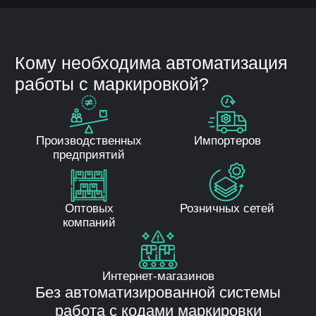
кодов
Загрузка и хранение кодов
в системе
Контроль статусов кодов
Производственные операции:
Привязка кодов к продукции
Агрегация в транспортные
упаковки
Формирование отзывов о вводе
в оборот
Складской учет:
Приемка маркированной
продукции
Проверка кодов при поступлении
Работа с ТСД (терминалами сбора
данных)
Контроль остатков по кодам
Реализация и выбытие:
Передача сведений о продаже
Возвраты
Списание
Автоматическая отправка данных
в государственную систему