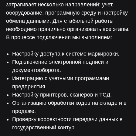
Собственная разработка
затрагивает несколько направлений: учет,
без зависимостей
оборудование, программную среду и настройку
от сторонних платформ
обмена данными. Для стабильной работы
необходимо правильно организовать все этапы.
В процессе подключения мы выполняем:
Глубокая экспертиза
в автоматизации производственных
и складских процессов
Настройку доступа к системе маркировки.
Подключение электронной подписи и
документооборота.
Индивидуальный подход
Интеграцию с учетными программами
к каждому проекту
предприятия.
Настройку принтеров, сканеров и ТСД.
Организацию обработки кодов на складе и в
Быстрая адаптация
продаже.
к изменениям законодательства
Проверку корректности передачи данных в
государственный контур.