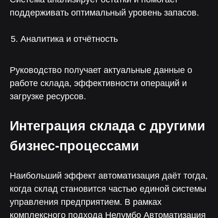
30%
50%
поддерживать оптимальный уровень запасов.
Аналитика и отчётность
Уменьшение
Снижение затрат
производственных
на производственный
потерь
учет
Руководство получает актуальные данные о
работе склада, эффективности операций и
загрузке ресурсов.
Поддержка от экспертов
Интеграция склада с другими
бизнес-процессами
Консультация
Наибольший эффект автоматизация даёт тогда,
Чтобы рассчитать окупаемость
когда склад становится частью единой системы
и встроить «Лотос» в бизнес
управления предприятием. В рамках
комплексного подхода Нелумбо Автоматизация