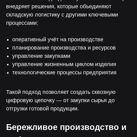
внедряет решения, которые объединяют
складскую логистику с другими ключевыми
процессами:
Менеджер
Чтобы помочь с интеграцией
оперативный учёт на производстве
и запуском коммуникаций
планирование производства и ресурсов
управление закупками
управление жизненным циклом изделия
технологические процессы предприятия
Чат поддержки
С ответом за 5 минут — для любых
Такой подход позволяет создать сквозную
технических вопросов
цифровую цепочку — от закупки сырья до
отгрузки готовой продукции.
Бережливое производство и
Отвечаем на вопросы