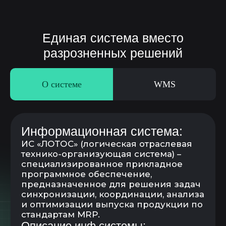
О системе
WMS
WMS – система управления
складом
Складские операции (поступление,
перемещение, списание и т.д.)
Управление заказами (внутренние
потребление, перемещение и пр.)
Управление запасами
и поддержание складского остатка
Маркировка и топология склада
ТСД и принтер печати этикеток
Просмотр остатков по штрих-коду
товара
Работа с адресным складом
Сборка заказов, комплектовка и
разукомлектовка
Инвентаризация складских запасов