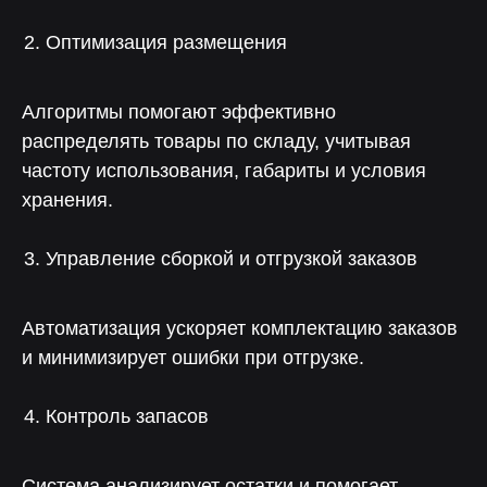
Оптимизация размещения
Алгоритмы помогают эффективно
распределять товары по складу, учитывая
частоту использования, габариты и условия
хранения.
Управление сборкой и отгрузкой заказов
Больше выручки, меньше
Автоматизация ускоряет комплектацию заказов
трудозатрат
и минимизирует ошибки при отгрузке.
70%
90%
Контроль запасов
Снижение влияния
Снижение затрат
человеческого фактора
на прохождение аудитов
на оперативный учет
Система анализирует остатки и помогает