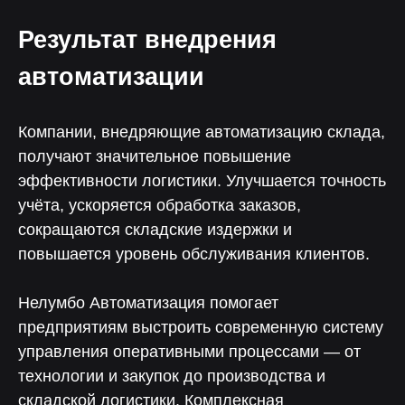
Результат внедрения
автоматизации
Компании, внедряющие автоматизацию склада,
получают значительное повышение
эффективности логистики. Улучшается точность
учёта, ускоряется обработка заказов,
сокращаются складские издержки и
повышается уровень обслуживания клиентов.
Нелумбо в Telegram
100+ кейсов
Нелумбо Автоматизация помогает
Примеры реальных проектов
Учебные материалы
предприятиям выстроить современную систему
управления оперативными процессами — от
технологии и закупок до производства и
Подписаться
складской логистики. Комплексная