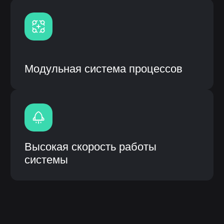
ИС «ЛОТОС» (логическая отраслевая
технико-организующая система) –
специализированное прикладное
программное обеспечение,
предназначенное для решения задач
синхронизации, координации, анализа
и оптимизации выпуска продукции по
стандартам MRP.
Описание инф.системы:
Собственная разработка с открытым
кодом и модульной системой
Возможность кастомизации
(доработки) под процессы
заказчика
Интеграция с системами заказчика
(1С, CRM и др.), а также
оборудованием
Высокое быстродействие
Быстрое внедрение от 3 до 6
месяцев
Внедрение, обучение, гарантия и
сервисное сопроводение