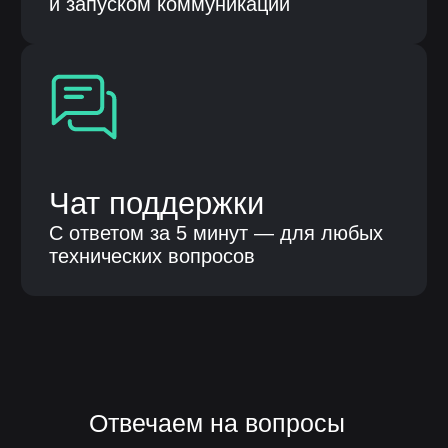
компьютерного программного
обеспечения», 62.02, 62.03, 62.09, 63.11
Код 1.01 в соответствии с Приказом Минцифры
России от 11.05.2023 № 449 «Разработка,
модификация, интеграция, сопровождение,
а также оказание услуг в отношении программ для
электронных вычислительных машин и баз
данных»
Контактные лица
Терентьева Оксана Александровна
8 986 759 15 41
Парубенко Григорий Николаевич
8 987 110 00 58
E-mail
nelumbo-it@mail.ru
© Все права защищены
Политика конфиденциальности
Разработка сайта