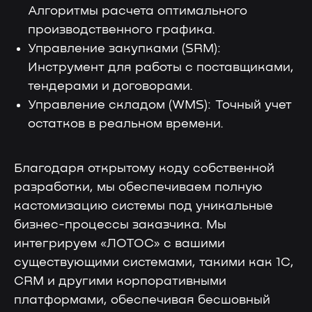
Алгоритмы расчета оптимального
производственного графика.
Управление закупками (SRM):
Инструмент для работы с поставщиками,
Больше выручки, меньше
тендерами и договорами.
трудозатрат
Управление складом (WMS): Точный учет
70%
90%
остатков в реальном времени.
Снижение влияния
Снижение затрат
человеческого
на прохождение
фактора
Благодаря открытому коду собственной
аудитов
на оперативный учет
разработки, мы обеспечиваем полную
30%
50%
кастомизацию системы под уникальные
бизнес-процессы заказчика. Мы
Уменьшение
Снижение затрат
интегрируем «ЛОТОС» с вашими
производственных
на производственный
потерь
учет
существующими системами, такими как 1С,
CRM и другими корпоративными
платформами, обеспечивая бесшовный