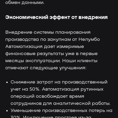
обмен данными.
Поддержка от экспертов
Экономический эффект от внедрения
Внедрение системы планирования
производства по закупкам от Нелумбо
Консультация
Автоматизация дает измеримые
Чтобы рассчитать окупаемость
финансовые результаты уже в первые
и встроить «Лотос» в бизнес
месяцы эксплуатации. Наши клиенты
отмечают следующие улучшения:
Снижение затрат на производственный
учет на 50%. Автоматизация рутинных
Менеджер
операций освобождает время
Чтобы помочь с интеграцией
сотрудников для аналитической работы.
и запуском коммуникаций
Уменьшение производственных потерь на
30%. Исключение простоев из-за