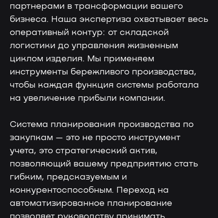
партнерами в трансформации вашего
бизнеса. Наша экспертиза охватывает весь
оперативный контур: от складской
логистики до управления жизненным
циклом изделия. Мы применяем
инструменты бережливого производства,
чтобы каждая функция системы работала
Скачайте презентацию
на увеличение прибыли компании.
платформы «ЛОТОС»
Оставьте заявку на скачивание
Система планирования производства по
презентации платформы «Лотос»
закупкам — это не просто инструмент
учета, это стратегический актив,
позволяющий вашему предприятию стать
гибким, предсказуемым и
конкурентоспособным. Переход на
автоматизированное планирование
позволяет руководству принимать