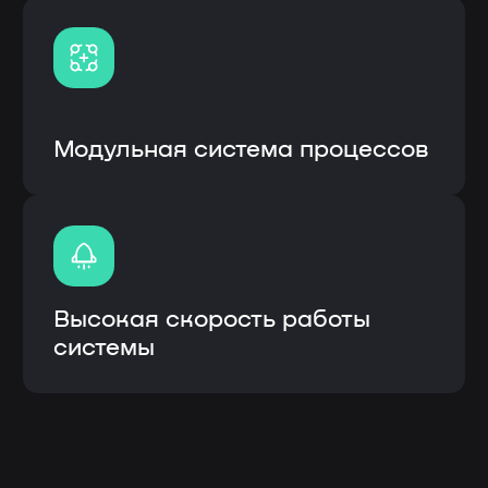
ИС «ЛОТОС» (логическая отраслевая
технико-организующая система) –
специализированное прикладное
программное обеспечение,
предназначенное для решения задач
синхронизации, координации, анализа
и оптимизации выпуска продукции по
стандартам MRP.
Описание инф.системы:
Собственная разработка с открытым
кодом и модульной системой
Возможность кастомизации
(доработки) под процессы
заказчика
Интеграция с системами заказчика
(1С, CRM и др.), а также
оборудованием
Высокое быстродействие
Быстрое внедрение от 3 до 6
месяцев
Внедрение, обучение, гарантия и
сервисное сопроводение