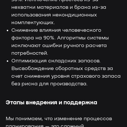
нехватки материалов и брака из-за
использования некондиционных
комплектующих.
Чат поддержки
Снижение влияния человеческого
С ответом за 5 минут — для любых
технических вопросов
фактора на 90%. Алгоритмы системы
исключают ошибки ручного расчета
потребностей.
Оптимизация складских запасов.
Высвобождение оборотных средств за
Отвечаем на вопросы
счет снижения уровня страхового запаса
без риска для производства.
Этапы внедрения и поддержка
Мы понимаем, что изменение процессов
планирования — это сложный