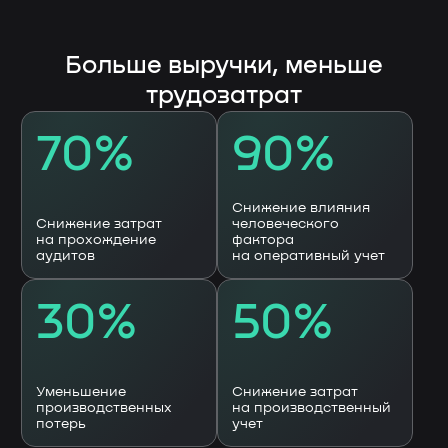
Продукты
Автоматизация бизнес процессов
Бережливые технологии
Клиентам
О компании
Кейсы
Публикации
Контакты
Общество с ограниченной
ответственностью «НЕЛУМБО-
АВТОМАТИЗАЦИЯ»
ООО «НЕЛУМБО-АВТОМАТИЗАЦИЯ»
ИНН: 5256214441
ОГРН: 1255200007996
ОКВЭД 62.01 «Разработка
компьютерного программного
обеспечения», 62.02, 62.03, 62.09, 63.11
Код 1.01 в соответствии с Приказом Минцифры
России от 11.05.2023 № 449 «Разработка,
модификация, интеграция, сопровождение,
а также оказание услуг в отношении программ
для электронных вычислительных машин и баз
данных»
Контактные лица