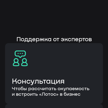
Терентьева Оксана Александровна
8 986 759 15 41
Парубенко Григорий Николаевич
8 987 110 00 58
E-mail
nelumbo-it@mail.ru
© Все права защищены
Политика конфиденциальности
Разработка сайта