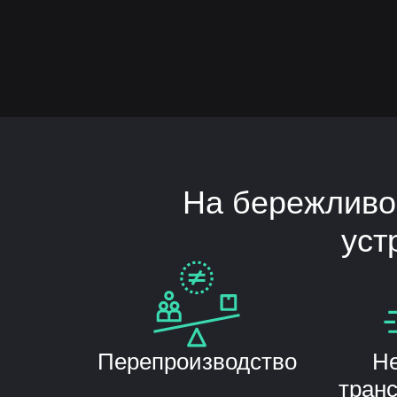
На бережливо
уст
Перепроизводство
Н
тран