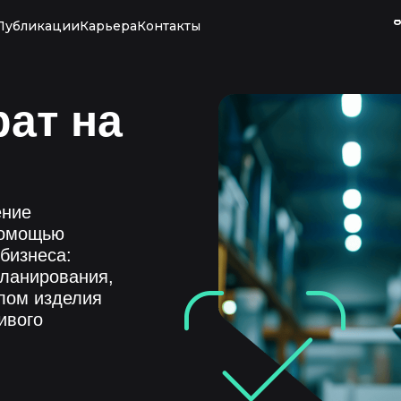
8
Публикации
Карьера
Контакты
рат на
ение
помощью
бизнеса:
планирования,
лом изделия
ивого