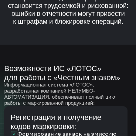
Преимущества интеграции
через «ЛОТОС»
Полное соответствие
требованиям
законодательства
Минимизация ручного труда
Снижение риска штрафов
Контроль движения каждой
единицы товара