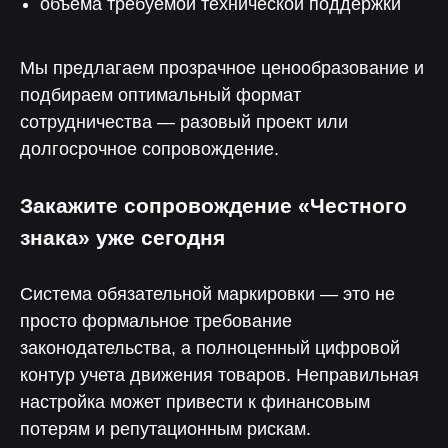
объема требуемой технической поддержки
Мы предлагаем прозрачное ценообразование и
подбираем оптимальный формат
сотрудничества — разовый проект или
долгосрочное сопровождение.
Закажите сопровождение «Честного
знака» уже сегодня
Нелумбо в Telegram
Система обязательной маркировки — это не
100+ кейсов
Примеры реальных проектов
просто формальное требование
Учебные материалы
законодательства, а полноценный цифровой
контур учета движения товаров. Неправильная
Подписаться
настройка может привести к финансовым
потерям и репутационным рискам.