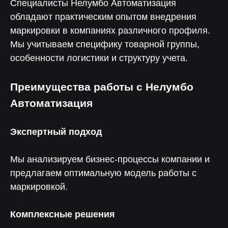
Специалисты Нелумбо Автоматизация
обладают практическим опытом внедрения
Консультация
маркировки в компаниях различного профиля.
Чтобы рассчитать окупаемость
Мы учитываем специфику товарной группы,
и встроить «Лотос» в бизнес
особенности логистики и структуру учета.
Преимущества работы с Нелумбо
Автоматизация
Менеджер
Экспертный подход
Чтобы помочь с интеграцией
и запуском коммуникаций
Мы анализируем бизнес-процессы компании и
предлагаем оптимальную модель работы с
маркировкой.
Чат поддержки
Комплексные решения
С ответом за 5 минут — для любых