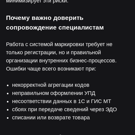
минимизирует эти риски.
Почему важно доверить
Глубокая экспертиза
в автоматизации производственных
сопровождение специалистам
и складских процессов
Работа с системой маркировки требует не
только регистрации, но и правильной
Индивидуальный подход
к каждому проекту
организации внутренних бизнес-процессов.
Ошибки чаще всего возникают при:
некорректной агрегации кодов
Быстрая адаптация
к изменениям законодательства
неправильном оформлении УПД
несоответствии данных в 1С и ГИС МТ
сбоях при передаче сведений через ЭДО
Поддержка от экспертов
списании или возврате товара