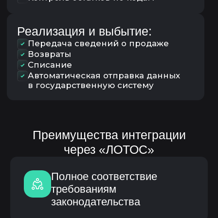
с маркировкой
Интеграция
03
с оборудованием (принтеры
этикеток, сканеры, ТСД)
04
Обучение сотрудников
Техническая поддержка
05
и сопровождение
Специалисты НЕЛУМБО-
АВТОМАТИЗАЦИЯ сопровождают
проект на всех этапах —
от консультации до промышленной
эксплуатации.