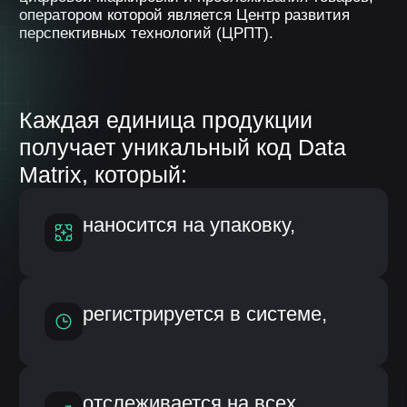
Маркировке подлежат различные
товарные группы: обувь, одежда,
лекарства, молочная продукция, вода,
табачная продукция, парфюмерия,
шины и другие категории.
Кому необходима автоматизация
работы с маркировкой?
Производственных
Импортеров
предприятий