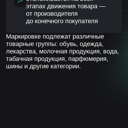
Оптовых
Розничных сетей
компаний
Интернет-магазинов
Без автоматизированной системы
работа с кодами маркировки
становится трудоемкой и рискованной:
ошибки в отчетности могут привести
к штрафам и блокировке операций.
Возможности ИС «ЛОТОС»
для работы с «Честным знаком»
Информационная система «ЛОТОС»,
разработанная компанией НЕЛУМБО-
АВТОМАТИЗАЦИЯ, обеспечивает полный цикл
работы с маркированной продукцией:
Регистрация и получение
кодов маркировки:
Формирование заявок на эмиссию