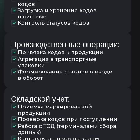
Интеграция с учетными
и производственными
процессами
Масштабируемость под
различные объемы бизнеса
Система «ЛОТОС» гибко адаптируется
под специфику предприятия
и позволяет выстроить прозрачную
цифровую модель движения
продукции.
Как внедряется решение?
Анализ бизнес-
01
процессов компании
Настройка модулей работы
02