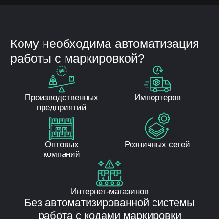
кодов
Загрузка и хранение кодов
в системе
Контроль статусов кодов
Производственные операции:
Привязка кодов к продукции
Агрегация в транспортные
упаковки
Формирование отзывов о вводе
в оборот
Складской учет:
Приемка маркированной
продукции
Проверка кодов при поступлении
Работа с ТСД (терминалами сбора
данных)
Контроль остатков по кодам
Реализация и выбытие:
Передача сведений о продаже
Возвраты
Списание
Автоматическая отправка данных
в государственную систему