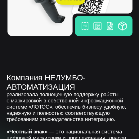
надежную и полностью соответствующую
требованиям законодательства интеграцию.
«Честный знак»
— это национальная система
цифровой маркировки и прослеживания товаров,
оператором которой является Центр развития
перспективных технологий (ЦРПТ).
Каждая единица продукции
получает уникальный код Data
Matrix, который:
наносится на упаковку,
регистрируется в системе,
отслеживается на всех
этапах движения товара —
от производителя
до конечного покупателя