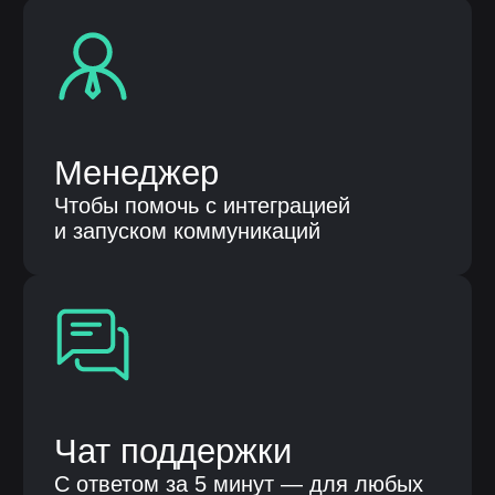
ОКВЭД 62.01 «Разработка
компьютерного программного
обеспечения», 62.02, 62.03, 62.09, 63.11
Код 1.01 в соответствии с Приказом Минцифры
России от 11.05.2023 № 449 «Разработка,
модификация, интеграция, сопровождение,
а также оказание услуг в отношении программ для
электронных вычислительных машин и баз
данных»
Контактные лица
Терентьева Оксана Александровна
8 986 759 15 41
Парубенко Григорий Николаевич
8 987 110 00 58
E-mail
nelumbo-it@mail.ru
© Все права защищены
Политика конфиденциальности
Разработка сайта