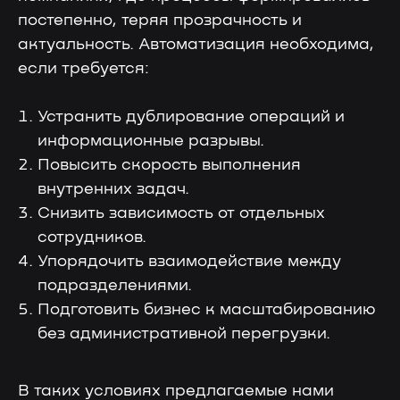
постепенно, теряя прозрачность и
актуальность. Автоматизация необходима,
если требуется:
Поддержка от экспертов
Устранить дублирование операций и
информационные разрывы.
Повысить скорость выполнения
Консультация
внутренних задач.
Чтобы рассчитать окупаемость
Снизить зависимость от отдельных
и встроить «Лотос» в бизнес
сотрудников.
Упорядочить взаимодействие между
подразделениями.
Подготовить бизнес к масштабированию
без административной перегрузки.
Менеджер
Чтобы помочь с интеграцией
и запуском коммуникаций
В таких условиях предлагаемые нами