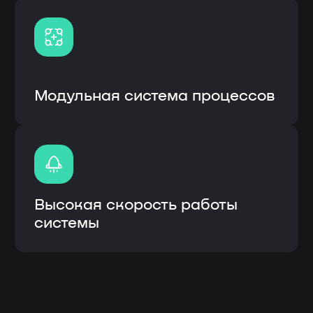
ИС «ЛОТОС» (логическая отраслевая
технико-организующая система) –
специализированное прикладное
программное обеспечение,
предназначенное для решения задач
синхронизации, координации, анализа
и оптимизации выпуска продукции по
стандартам MRP.
Описание инф.системы:
Собственная разработка с открытым
кодом и модульной системой
Возможность кастомизации
(доработки) под процессы
заказчика
Интеграция с системами заказчика
(1С, CRM и др.), а также
оборудованием
Высокое быстродействие
Быстрое внедрение от 3 до 6
месяцев
Внедрение, обучение, гарантия и
сервисное сопроводение