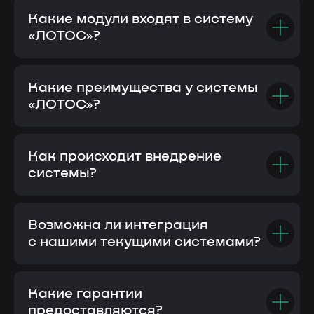
данных»
Контактные лица
Какие модули входят в систему
Терентьева Оксана Александровна
«ЛОТОС»?
8 986 759 15 41
Парубенко Григорий Николаевич
8 987 110 00 58
E-mail
Какие преимущества у системы
nelumbo-it@mail.ru
«ЛОТОС»?
© Все права защищены
Политика конфиденциальности
Разработка сайта
Как происходит внедрение
системы?
Возможна ли интеграция
с нашими текущими системами?
Какие гарантии
предоставляются?