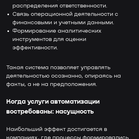
распределения ответственности.
Связь операционной деятельности с
финансовыми и учетными данными.
Формирование аналитических
инструментов для оценки
Больше выручки, меньше
эффективности.
трудозатрат
70%
90%
Такая система позволяет управлять
деятельностью осознанно, опираясь на
Снижение влияния
Снижение затрат
человеческого
на прохождение
фактора
факты, а не на предположения.
аудитов
на оперативный учет
30%
50%
Когда услуги автоматизации
востребованы: насущность
Уменьшение
Снижение затрат
производственных
на производственный
потерь
учет
Наибольший эффект достигается в
компаниях, где процессы формировались