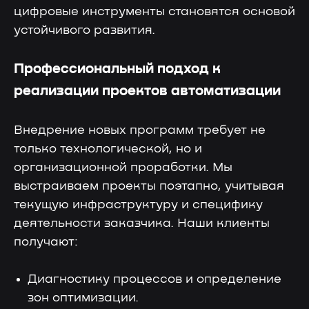
цифровые инструменты становятся основой
устойчивого развития.
Профессиональный подход к
Чат поддержки
реализации проектов автоматизации
С ответом за 5 минут — для любых
технических вопросов
Внедрение новых программ требует не
только технологической, но и
организационной проработки. Мы
выстраиваем проекты поэтапно, учитывая
Отвечаем на вопросы
текущую инфраструктуру и специфику
деятельности заказчика. Наши клиенты
получают:
Диагностику процессов и определение
зон оптимизации.