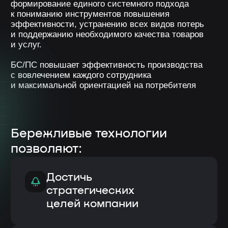
Выстроить процессы
для будущей
автоматизации
Удовлетворять
требования заказчика
максимально быстро
и в полном объеме
Строить эффективные
бизнес-процессы,
устраняя потери от продаж
до закупки сырья