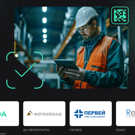
Повышение эффективности
производственных и бизнес-
процессов на основе подхода
Toyota Production System
Бережливые технологии или Бережливое
внедряемые «Нелумбо
производство,
Автоматизация», основана на подходах
производственной системы Тойота — TPS (Toyota
Production System) и использует передовые
практики Производственной системы
и Бережливого производства.