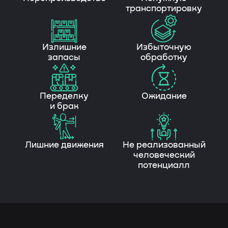
Проведение тренингов и онлайн-семинаров
для повышения компетенций сотрудников.
Выездное консультирование
Личное сопровождение и аудит
на территории заказчика.
Аудит по бережливому
производству и 5С
Диагностика текущего состояния
и рекомендации по улучшениям.
Как мы достигаем
результатов:
01