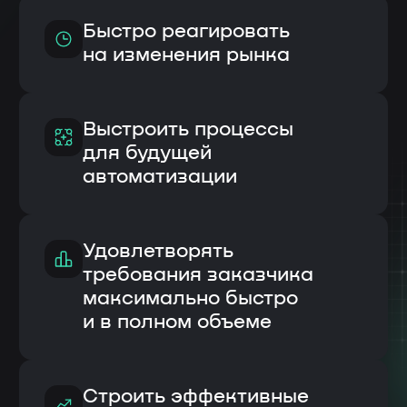
На бережливом производстве
процессы оптимизируют,
устраняя различные виды
потерь:
Перепроизводство
Ненужную
транспортировку
Излишние
Избыточную
запасы
обработку
Переделку
Ожидание
и брак
Лишние движения
Не реализованный
человеческий
потенциалл