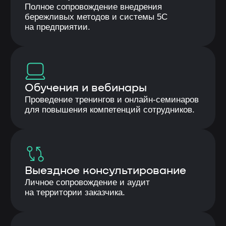
04
Минимизация потерь
Работа с потерями, которые не требуют
значительных затрат, но дают ощутимый
эффект — повышение
производительности, сокращение запасов,
улучшение качества.
Эффект от внедрения
70%
Снижение простоев произвосдвенного
процесса за чет устранения 8 видов потерь
50%
Снижение человеческого фактора за счет