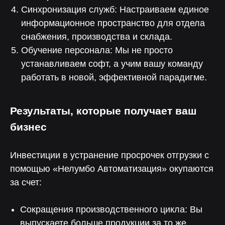
Синхронизация служб: Настраиваем единое
информационное пространство для отдела
снабжения, производства и склада.
Продукты
Обучение персонала: Мы не просто
Автоматизация бизнес процессов
устанавливаем софт, а учим вашу команду
Бережливые технологии
Клиентам
работать в новой, эффективной парадигме.
О компании
Кейсы
Публикации
Контакты
Результаты, которые получает ваш
Общество с ограниченной
ответственностью «НЕЛУМБО-
бизнес
АВТОМАТИЗАЦИЯ»
ООО «НЕЛУМБО-АВТОМАТИЗАЦИЯ»
ИНН: 5256214441
ОГРН: 1255200007996
Инвестиции в устранение просрочек отгрузки с
помощью «Нелумбо Автоматизация» окупаются
ОКВЭД 62.01 «Разработка
компьютерного программного
за счет:
обеспечения», 62.02, 62.03, 62.09, 63.11
Код 1.01 в соответствии с Приказом Минцифры
России от 11.05.2023 № 449 «Разработка,
Сокращения производственного цикла: Вы
модификация, интеграция, сопровождение,
а также оказание услуг в отношении программ для
выпускаете больше продукции за то же
электронных вычислительных машин и баз