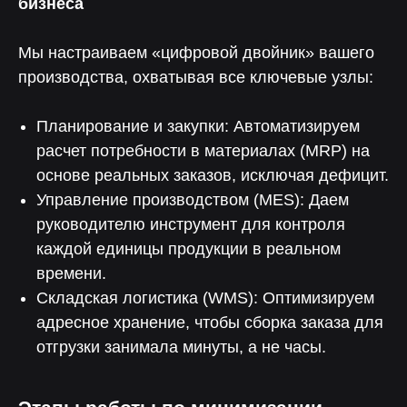
бизнеса
Мы настраиваем «цифровой двойник» вашего
производства, охватывая все ключевые узлы:
Планирование и закупки: Автоматизируем
расчет потребности в материалах (MRP) на
основе реальных заказов, исключая дефицит.
Управление производством (MES): Даем
руководителю инструмент для контроля
Обращайтесь
каждой единицы продукции в реальном
к профессионалам
времени.
Оставьте заявку на бесплатную
консультацию и мы ответим на все ваши
Складская логистика (WMS): Оптимизируем
вопросы
8 986 759 15 41
адресное хранение, чтобы сборка заказа для
отгрузки занимала минуты, а не часы.
8 987 110 00 58