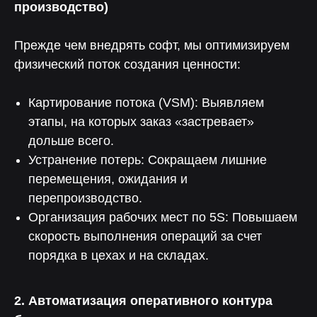
производство)
Прежде чем внедрять софт, мы оптимизируем
физический поток создания ценности:
Картирование потока (VSM): Выявляем
этапы, на которых заказ «застревает»
дольше всего.
Нелумбо в Telegram
Устранение потерь: Сокращаем лишние
перемещения, ожидания и
100+ кейсов
Примеры реальных проектов
перепроизводство.
Учебные материалы
Организация рабочих мест по 5S: Повышаем
скорость выполнения операций за счет
Подписаться
порядка в цехах и на складах.
2. Автоматизация оперативного контура