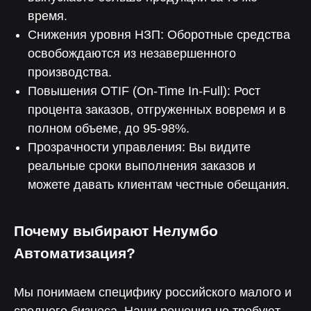
данных»
время.
Контактные лица
Терентьева Оксана Александровна
Снижения уровня НЗП: Оборотные средства
8 986 759 15 41
освобождаются из незавершенного
Парубенко Григорий Николаевич
8 987 110 00 58
производства.
E-mail
Повышения OTIF (On-Time In-Full): Рост
nelumbo-it@mail.ru
© Все права защищены
процента заказов, отгруженных вовремя и в
Политика конфиденциальности
Разработка сайта
полном объеме, до 95-98%.
Прозрачности управления: Вы видите
реальные сроки выполнения заказов и
можете давать клиентам честные обещания.
Почему выбирают Нелумбо
Автоматизация?
Мы понимаем специфику российского малого и