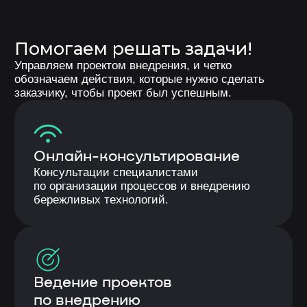
Вовлечение сотрудников
Активное участие работников в выявлении
и решении проблем
02
Инструменты бережливого
производства
Картирование процессов — создание
визуальных карт текущего состояния
процессов для анализа и оптимизации.
Диаграмма спагетти — визуализация
перемещений сотрудников на рабочем
месте для выявления неэффективных
перемещений и потерь.
03
Повышение эффективности
оборудования
Активизация резервов производительности,
устранение внеплановых простоев,
стандартизация переналадки и повышение
качества инструментов.