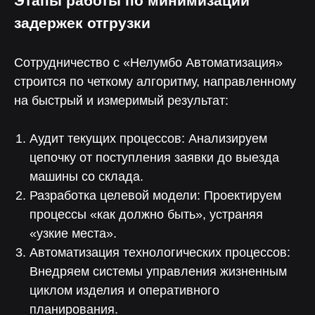
Этапы работы по минимизации
задержек отгрузки
Сотрудничество с «Нелумбо Автоматизация»
строится по четкому алгоритму, направленному
на быстрый и измеримый результат:
Аудит текущих процессов: Анализируем
цепочку от поступления заявки до выезда
машины со склада.
Согласие на
обработку персональных
данных
Разработка целевой модели: Проектируем
процессы «как должно быть», устраняя
Оставить заявку
«узкие места».
Автоматизация технологических процессов:
Внедряем системы управления жизненным
циклом изделия и оперативного
планирования.