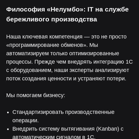
Клиентов,
Российская разработка
Философия «Нелумбо»: IT на службе
обращаются к нам
с открытым кодом
по рекомендации
бережливого производства
Наша ключевая компетенция — это не просто
«программирование обменов». Мы
Нелумбо в Telegram
автоматизируем только оптимизированные
100+ кейсов
процессы. Прежде чем внедрять интеграцию 1С
Примеры реальных проектов
с оборудованием, наши эксперты анализируют
Учебные материалы
поток создания ценности и устраняют потери.
Подписаться
Мы помогаем бизнесу:
Стандартизировать производственные
операции.
Внедрить систему вытягивания (Kanban) с
автоматическим сигналом в 1С.