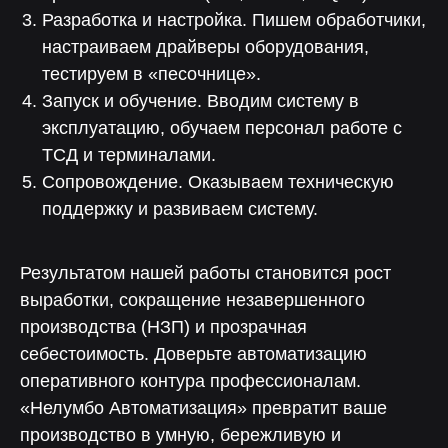
Разработка и настройка. Пишем обработчики,
настраиваем драйверы оборудования,
тестируем в «песочнице».
Запуск и обучение. Вводим систему в
эксплуатацию, обучаем персонал работе с
ТСД и терминалами.
Сопровождение. Оказываем техническую
поддержку и развиваем систему.
Присоединяйся
к команде
Результатом нашей работы становится рост
Мы всегда в поиске менеджеров
клиентского сервиса, консультантов
выработки, сокращение незавершенного
и не только. Тех, кто ищет интересные
задачи и условия для быстрого роста.
производства (НЗП) и прозрачная
себестоимость. Доверьте автоматизацию
оперативного контура профессионалам.
К вакансиям
«Нелумбо Автоматизация» превратит ваше
производство в умную, бережливую и