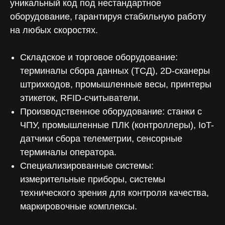
уникальный код под нестандартное
оборудование, гарантируя стабильную работу
на любых скоростях.
Члены
Члены
Складское и торговое оборудование:
терминалы сбора данных (ТСД), 2D-сканеры
Спикеры
Партнеры
штрихкодов, промышленные весы, принтеры
этикеток, RFID-считыватели.
Производственное оборудование: станки с
ЧПУ, промышленные ПЛК (контроллеры), IoT-
датчики сбора телеметрии, сенсорные
терминалы оператора.
90%
100+
Специализированные системы:
измерительные приборы, системы
Клиентов, делают
Реализованных
с нами более одного
проектов
проекта
технического зрения для контроля качества,
маркировочные комплексы.
60%
100%