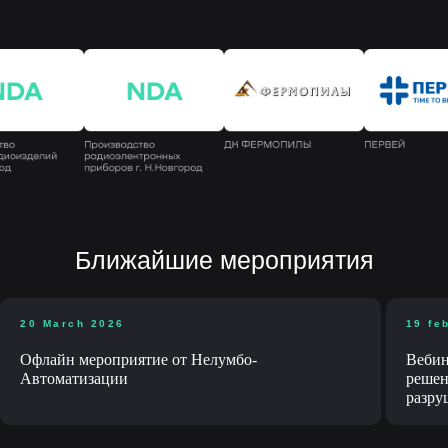
Компания экспертов,
притягивающая
экспертов
Мы обеспечиваем бесперебойную
и слаженную работу всех отделов,
что способствует росту бизнеса,
масштабированию и увеличению
прибыльности.
О компании
20 March 2026
19 fe
Офлайн мероприятие от Нелумбо-
Вебин
Автоматизации
решен
разру