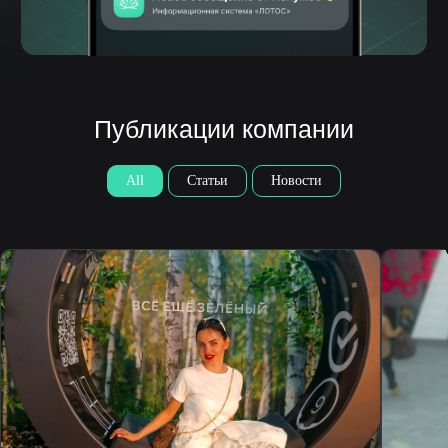
данных»
Контактные лица
Терентьева Оксана Александровна
8 986 759 15 41
Парубенко Григорий Николаевич
8 987 110 00 58
E-mail
nelumbo-it@mail.ru
© Все права защищены
Политика конфиденциальности
Разработка сайта
All
Статьи
Новости