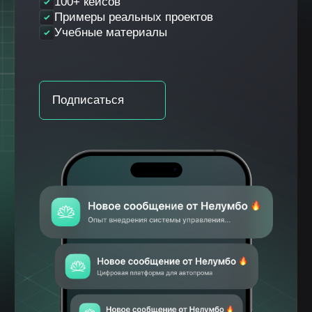
Продукты
Автоматизация бизнес процессов
Бережливые технологии
Клиентам
О компании
Кейсы
Публикации
Контакты
Общество с ограниченной
ответственностью «НЕЛУМБО-
АВТОМАТИЗАЦИЯ»
ООО «НЕЛУМБО-АВТОМАТИЗАЦИЯ»
ИНН: 5256214441
ОГРН: 1255200007996
ОКВЭД 62.01 «Разработка
компьютерного программного
обеспечения», 62.02, 62.03, 62.09, 63.11
Код 1.01 в соответствии с Приказом Минцифры
России от 11.05.2023 № 449 «Разработка,
модификация, интеграция, сопровождение,
а также оказание услуг в отношении программ для
электронных вычислительных машин и баз